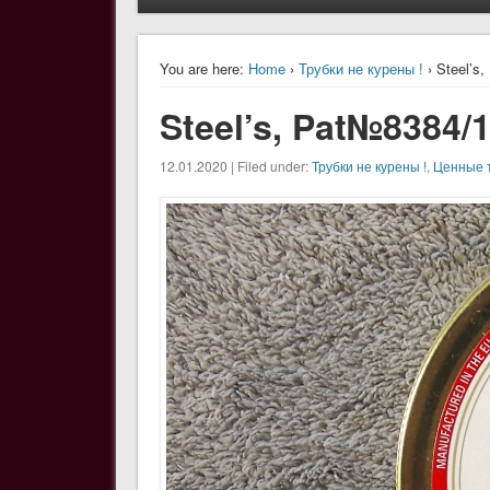
You are here:
Home
›
Трубки не курены !
› Steel’s
Steel’s, Pat№8384/
12.01.2020 | Filed under:
Трубки не курены !
,
Ценные 