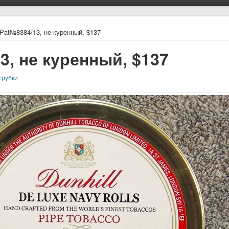
, Pat№8384/13, не куренный, $137
13, не куренный, $137
трубки