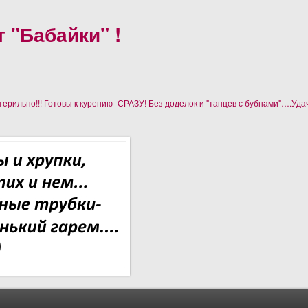
 "Бабайки" !
рильно!!! Готовы к курению- СРАЗУ! Без доделок и "танцев с бубнами"….Уда