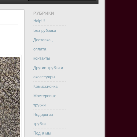
РУБРИКИ
Help!!!
Без рубрики
Доставка ,
оплата ,
контакты
Другие трубки и
аксессуары
Комиссионка
Мастеровые
трубки
Недорогие
трубки
Под 9 мм