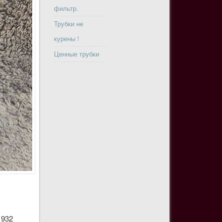
фильтр.
Трубки не
курены !
Ценные трубки
1932