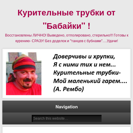
Курительные трубки от
"Бабайки" !
Восстановлены ЛИЧНО! Выведено, отполировано, стерильно!!! Готовы к
курению- СРАЗУ! Без доделок и "танцев с бубнами"….Удачи!
Navigation