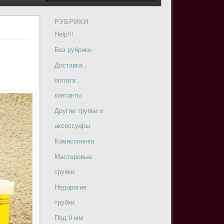
РУБРИКИ
Help!!!
Без рубрики
Доставка ,
оплата ,
контакты
Другие трубки и
аксессуары
Комиссионка
Мастеровые
трубки
Недорогие
трубки
Под 9 мм