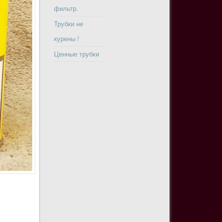
фильтр.
Трубки не
курены !
Ценные трубки