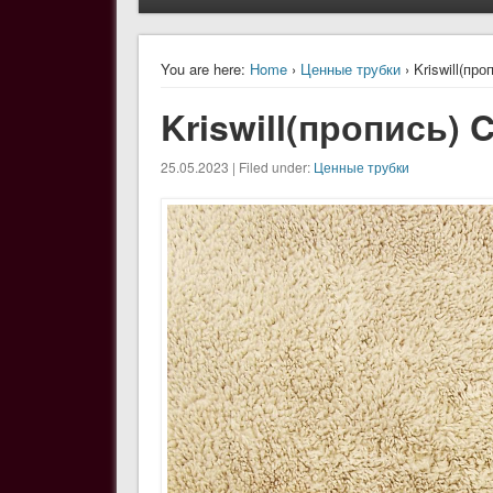
You are here:
Home
›
Ценные трубки
› Kriswill(про
Kriswill(пропись) C
25.05.2023 | Filed under:
Ценные трубки