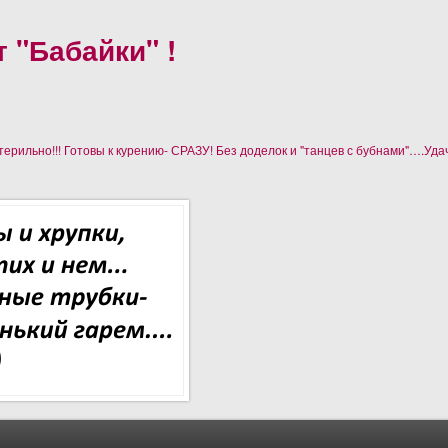
 "Бабайки" !
рильно!!! Готовы к курению- СРАЗУ! Без доделок и "танцев с бубнами"….Уда