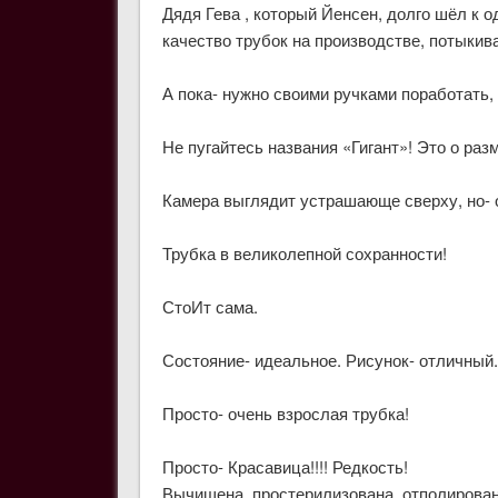
Дядя Гева , который Йенсен, долго шёл к 
качество трубок на производстве, потыкива
А пока- нужно своими ручками поработать,
Не пугайтесь названия «Гигант»! Это о ра
Камера выглядит устрашающе сверху, но- 
Трубка в великолепной сохранности!
СтоИт сама.
Состояние- идеальное. Рисунок- отличный.
Просто- очень взрослая трубка!
Просто- Красавица!!!! Редкость!
Вычищена, простерилизована, отполирован