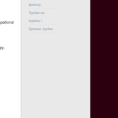
фильтр.
Трубки не
курены !
 работа!
Ценные трубки
ру.