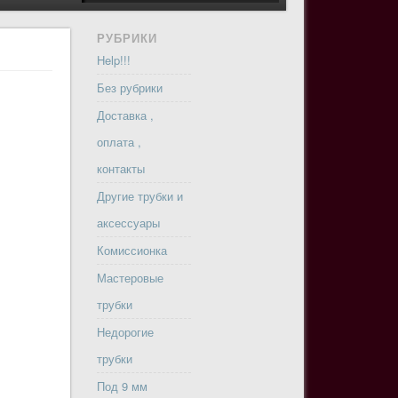
РУБРИКИ
Help!!!
Без рубрики
Доставка ,
оплата ,
контакты
Другие трубки и
аксессуары
Комиссионка
Мастеровые
трубки
Недорогие
трубки
Под 9 мм