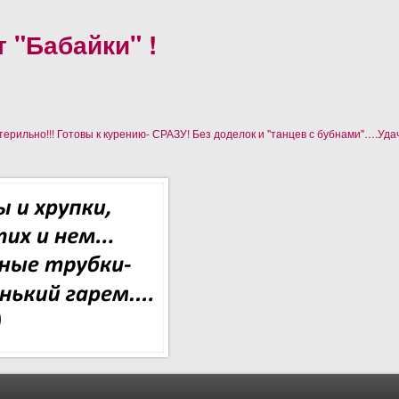
 "Бабайки" !
рильно!!! Готовы к курению- СРАЗУ! Без доделок и "танцев с бубнами"….Уда