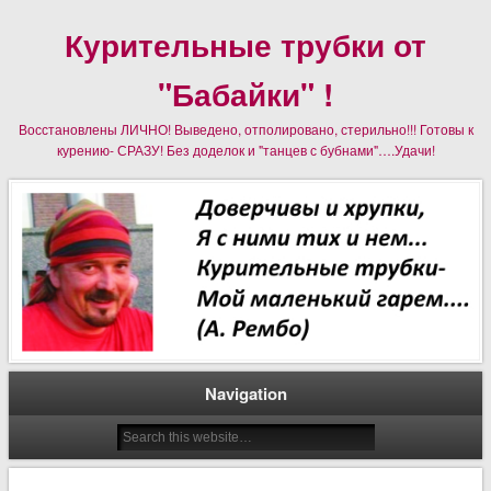
Курительные трубки от
"Бабайки" !
Восстановлены ЛИЧНО! Выведено, отполировано, стерильно!!! Готовы к
курению- СРАЗУ! Без доделок и "танцев с бубнами"….Удачи!
Navigation