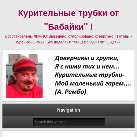
Курительные трубки от
"Бабайки" !
Восстановлены ЛИЧНО! Выведено, отполировано, стерильно!!! Готовы к
курению- СРАЗУ! Без доделок и "танцев с бубнами"….Удачи!
Navigation