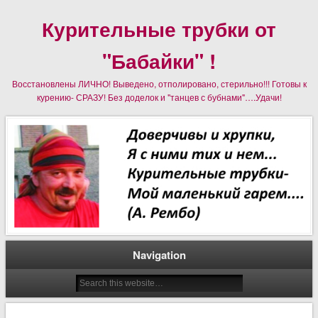
Курительные трубки от
"Бабайки" !
Восстановлены ЛИЧНО! Выведено, отполировано, стерильно!!! Готовы к
курению- СРАЗУ! Без доделок и "танцев с бубнами"….Удачи!
Navigation