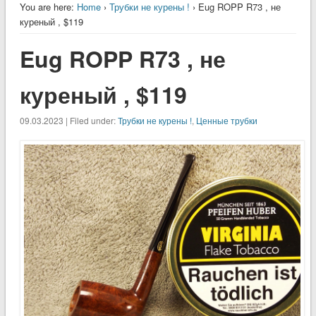
You are here:
Home
›
Трубки не курены !
› Eug ROPP R73 , не
куреный , $119
Eug ROPP R73 , не
куреный , $119
09.03.2023 | Filed under:
Трубки не курены !
,
Ценные трубки