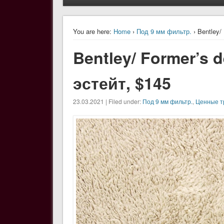
You are here:
Home
›
Под 9 мм фильтр.
› Bentley/
Bentley/ Former’s d
эстейт, $145
23.03.2021 | Filed under:
Под 9 мм фильтр.
,
Ценные т