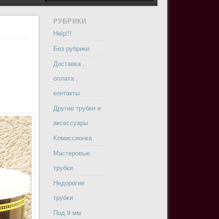
РУБРИКИ
Help!!!
Без рубрики
,
Доставка ,
оплата ,
контакты
Другие трубки и
аксессуары
Комиссионка
Мастеровые
трубки
Недорогие
трубки
Под 9 мм