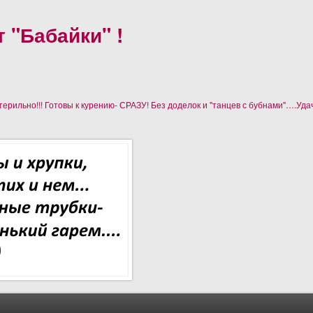
 "Бабайки" !
рильно!!! Готовы к курению- СРАЗУ! Без доделок и "танцев с бубнами"….Уда