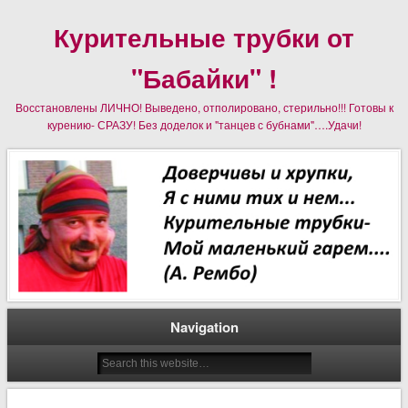
Курительные трубки от
"Бабайки" !
Восстановлены ЛИЧНО! Выведено, отполировано, стерильно!!! Готовы к
курению- СРАЗУ! Без доделок и "танцев с бубнами"….Удачи!
Navigation