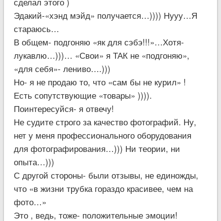
сделал этого )
Эдакий-«хэнд мэйд» получается…)))) Нууу…Я
стараюсь…
В общем- подгоняю «як для сэбэ!!!»…Хотя-
лукавлю…)))… «Свои» я ТАК не «подгоняю»,
«для себя»- лениво….)))
Но- я не продаю то, что «сам бы не курил» !
Есть сопутствующие «товары» )))).
Поинтересуйся- я отвечу!
Не судите строго за качество фотографий. Ну,
нет у меня профессионального оборудования
для фотографирования…))) Ни теории, ни
опыта…)))
С другой стороны- были отзывы, не единожды,
что «в жизни трубка гораздо красивее, чем на
фото…»
Это , ведь, тоже- положительные эмоции!