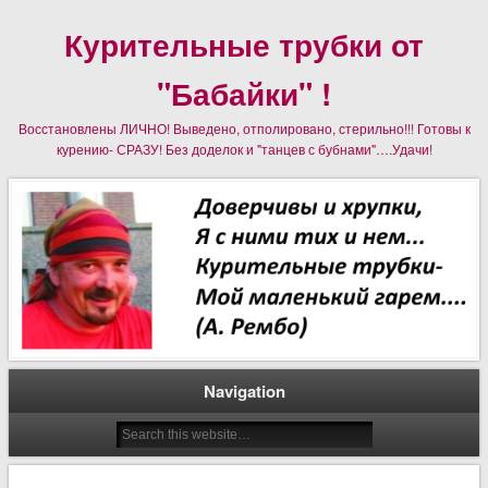
Курительные трубки от
"Бабайки" !
Восстановлены ЛИЧНО! Выведено, отполировано, стерильно!!! Готовы к
курению- СРАЗУ! Без доделок и "танцев с бубнами"….Удачи!
Navigation