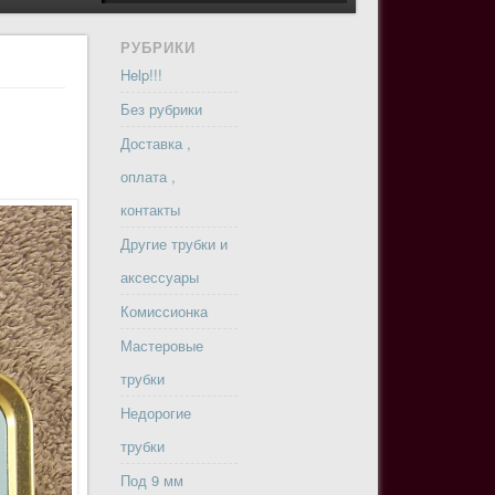
РУБРИКИ
Help!!!
Без рубрики
Доставка ,
оплата ,
контакты
Другие трубки и
аксессуары
Комиссионка
Мастеровые
трубки
Недорогие
трубки
Под 9 мм