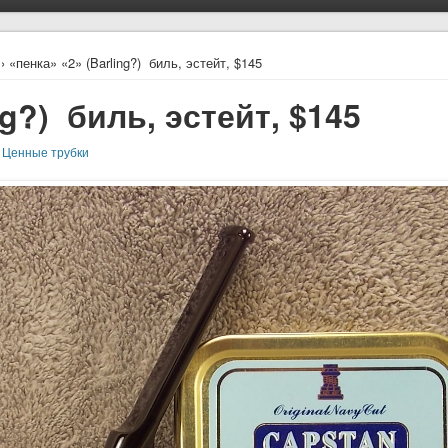
› «пенка» «2» (Barling?) биль, эстейт, $145
ng?) биль, эстейт, $145
,
Ценные трубки