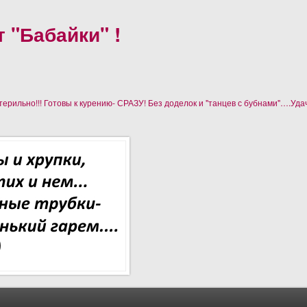
 "Бабайки" !
рильно!!! Готовы к курению- СРАЗУ! Без доделок и "танцев с бубнами"….Уда